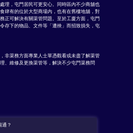
處理，屯門居民可更安心。同時區內不少商舖也
食肆有的位於大型商場內，也有在舊樓地舖，對
務正可解決有關渠管問題。至於工廈方面，屯門
令存下的物品、文件等「遭殃」而招致損失，屯
，非渠務方面專業人士單憑觀看或未盡了解渠管
理、維修及更換渠管等，解決不少屯門渠務問
暢通？