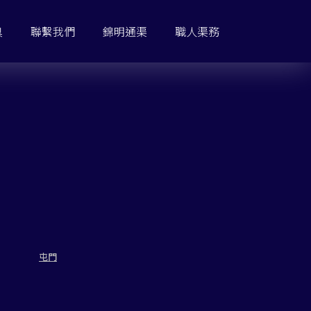
臭
聯繫我們
錦明通渠
職人渠務
屯門