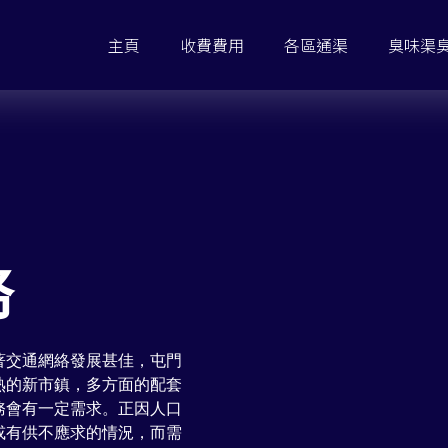
主頁
收費費用
各區通渠
臭味渠
務
著交通網絡發展甚佳，屯門
熟的新市鎮，多方面的配套
務會有一定需求。正因人口
或有供不應求的情況，而需