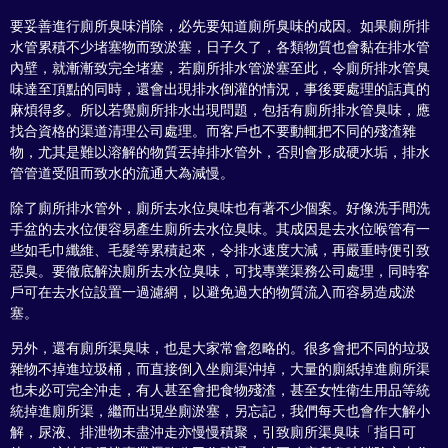
要妥善進行廁所臭味消除，必先要知道廁所臭味的成因。如果廁所排
水管累積不少堵塞物而致淤塞，日子久了，各類物質也會黏在排水管
內壁，就漸漸致完全堵塞，若廁所排水管淤塞至此，令廁所排水管臭
味達至頂點的同時，還會出現排水倒灌的情況，事後要處理的話真的
麻煩得多。所以若覺廁所排水出現問題，包括有廁所排水管臭味，應
找合資格的渠道清理公司處理。而客戶也不要動輒把不同的殘渣雜
物，尤其是難以溶解的物質丟掉排水管外，否則會形成硬水垢，排水
管管道受阻而致水的流通大為減慢。
除了廁所排水管外，廁所去水位臭味也有著不少個案。好像洗手間洗
手盆的去水位便容易產生廁所去水位臭味。其成因是去水位喉管有一
些如毛巾纖維、毛髮等累積起來，令排水速度大減，再嚴重時便引致
惡臭。要徹底解決廁所去水位臭味，可找專業渠務公司處理，同時客
戶可在去水位設置一過濾網，以避免過大的物質流入而容易造成淤
塞。
另外，還有廁所渠臭味，也是大家常會忽略的。很多會把不同的垃圾
雜物不掉進垃圾桶，而直接倒入坐廁渠沖掉，大量的廁紙掉進廁所渠
也未必可完全沖走，有人甚至會把食物殘渣，甚至女性衛生用品等統
統掉進廁所渠，繼而出現坐廁淤塞，另忘記，我們每天也會作大解小
解，尿液、排泄物未盡沖走亦慢慢積聚，引致廁所渠臭味「指日可