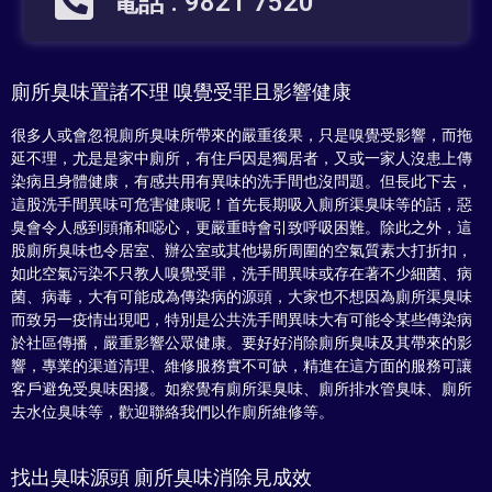
電話 : 9821 7520
廁所臭味置諸不理 嗅覺受罪且影響健康
很多人或會忽視廁所臭味所帶來的嚴重後果，只是嗅覺受影響，而拖
延不理，尤是是家中廁所，有住戶因是獨居者，又或一家人沒患上傳
染病且身體健康，有感共用有異味的洗手間也沒問題。但長此下去，
這股洗手間異味可危害健康呢！首先長期吸入廁所渠臭味等的話，惡
臭會令人感到頭痛和噁心，更嚴重時會引致呼吸困難。除此之外，這
股廁所臭味也令居室、辦公室或其他場所周圍的空氣質素大打折扣，
如此空氣污染不只教人嗅覺受罪，洗手間異味或存在著不少細菌、病
菌、病毒，大有可能成為傳染病的源頭，大家也不想因為廁所渠臭味
而致另一疫情出現吧，特別是公共洗手間異味大有可能令某些傳染病
於社區傳播，嚴重影響公眾健康。要好好消除廁所臭味及其帶來的影
響，專業的渠道清理、維修服務實不可缺，精進在這方面的服務可讓
客戶避免受臭味困擾。如察覺有廁所渠臭味、廁所排水管臭味、廁所
去水位臭味等，歡迎聯絡我們以作廁所維修等。
找出臭味源頭 廁所臭味消除見成效