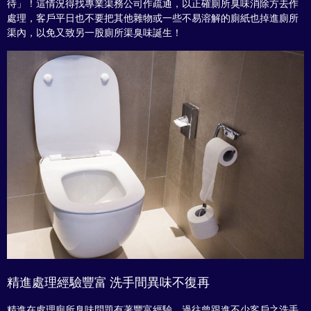
待」！這情況得找專業渠務公司作疏通，以正確廁所臭味消除方去作
處理，客戶平日也不要把其他雜物或一些不易溶解的廁紙也掉進廁所
渠內，以免又致另一股廁所渠臭味誕生！
精進處理經驗豐富 洗手間異味不復再
精進在處理廁所臭味問題有著豐富經驗，過往曾跟進不少客戶之洗手