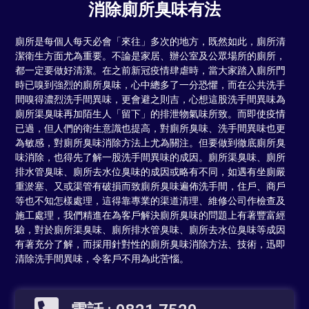
消除廁所臭味有法
廁所是每個人每天必會「來往」多次的地方，既然如此，廁所清
潔衛生方面尤為重要。不論是家居、辦公室及公眾場所的廁所，
都一定要做好清潔。在之前新冠疫情肆虐時，當大家踏入廁所門
時已嗅到強烈的廁所臭味，心中總多了一分恐懼，而在公共洗手
間嗅得濃烈洗手間異味，更會避之則吉，心想這股洗手間異味為
廁所渠臭味再加陌生人「留下」的排泄物氣味所致。而即使疫情
已過，但人們的衛生意識也提高，對廁所臭味、洗手間異味也更
為敏感，對廁所臭味消除方法上尤為關注。但要做到徹底廁所臭
味消除，也得先了解一股洗手間異味的成因。廁所渠臭味、廁所
排水管臭味、廁所去水位臭味的成因或略有不同，如遇有坐廁嚴
重淤塞、又或渠管有破損而致廁所臭味遍佈洗手間，住戶、商戶
等也不知怎樣處理，這得靠專業的渠道清理、維修公司作檢查及
施工處理，我們精進在為客戶解決廁所臭味的問題上有著豐富經
驗，對於廁所渠臭味、廁所排水管臭味、廁所去水位臭味等成因
有著充分了解，而採用針對性的廁所臭味消除方法、技術，迅即
清除洗手間異味，令客戶不用為此苦惱。