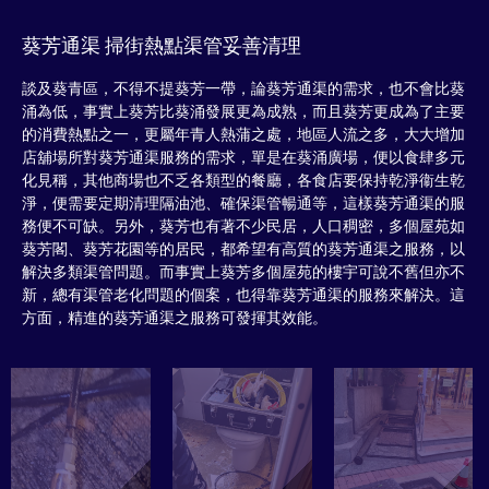
葵芳通渠 掃街熱點渠管妥善清理
談及葵青區，不得不提葵芳一帶，論葵芳通渠的需求，也不會比葵
涌為低，事實上葵芳比葵涌發展更為成熟，而且葵芳更成為了主要
的消費熱點之一，更屬年青人熱蒲之處，地區人流之多，大大增加
店舖場所對葵芳通渠服務的需求，單是在葵涌廣場，便以食肆多元
化見稱，其他商場也不乏各類型的餐廳，各食店要保持乾淨衞生乾
淨，便需要定期清理隔油池、確保渠管暢通等，這樣葵芳通渠的服
務便不可缺。另外，葵芳也有著不少民居，人口稠密，多個屋苑如
葵芳閣、葵芳花園等的居民，都希望有高質的葵芳通渠之服務，以
解決多類渠管問題。而事實上葵芳多個屋苑的樓宇可說不舊但亦不
新，總有渠管老化問題的個案，也得靠葵芳通渠的服務來解決。這
方面，精進的葵芳通渠之服務可發揮其效能。