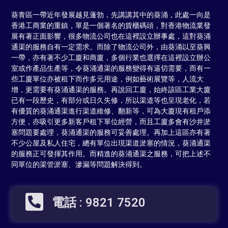
葵青區一帶近年發展越見蓬勃，先講講其中的葵涌，此處一向是
香港工商業的重鎮，單是一個著名的貨櫃碼頭，對香港物流業發
展有著正面影響，很多物流公司也在這裡設立辦事處，這對葵涌
通渠的服務自有一定需求。而除了物流公司外，由葵涌以至葵興
一帶，亦有著不少工廈和商廈，多個行業也選擇在這裡設立辦公
室或作產品生產等，令葵涌通渠的服務變得有逼切需要，而有一
些工廈單位亦被租下而作多元用途，例如藝術展覽等，人流大
增，更需要有葵涌通渠的服務。再說回工廈，始終該區工業大廈
已有一段歷史，有部分或日久失修，所以渠道等也呈現老化，若
有優質的葵涌通渠進行渠道維修、翻新等，可為大廈現有租戶添
方便，亦吸引更多新客戶租下單位經營，而且工廈多會有沙井淤
塞問題要處理，葵涌通渠的服務可妥善處理。再加上這區亦有著
不少公屋及私人住宅，總有單位出現渠道淤塞的情況，葵涌通渠
的服務正可發揮其作用。而精進的葵涌通渠之服務，可把上述不
同單位的渠管淤塞、滲漏等問題解決得到。
電話 : 9821 7520