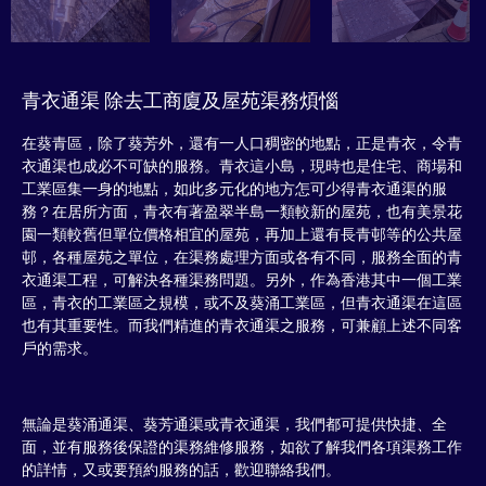
青衣通渠 除去工商廈及屋苑渠務煩惱
在葵青區，除了葵芳外，還有一人口稠密的地點，正是青衣，令青
衣通渠也成必不可缺的服務。青衣這小島，現時也是住宅、商場和
工業區集一身的地點，如此多元化的地方怎可少得青衣通渠的服
務？在居所方面，青衣有著盈翠半島一類較新的屋苑，也有美景花
園一類較舊但單位價格相宜的屋苑，再加上還有長青邨等的公共屋
邨，各種屋苑之單位，在渠務處理方面或各有不同，服務全面的青
衣通渠工程，可解決各種渠務問題。另外，作為香港其中一個工業
區，青衣的工業區之規模，或不及葵涌工業區，但青衣通渠在這區
也有其重要性。而我們精進的青衣通渠之服務，可兼顧上述不同客
戶的需求。
無論是葵涌通渠、葵芳通渠或青衣通渠，我們都可提供快捷、全
面，並有服務後保證的渠務維修服務，如欲了解我們各項渠務工作
的詳情，又或要預約服務的話，歡迎聯絡我們。