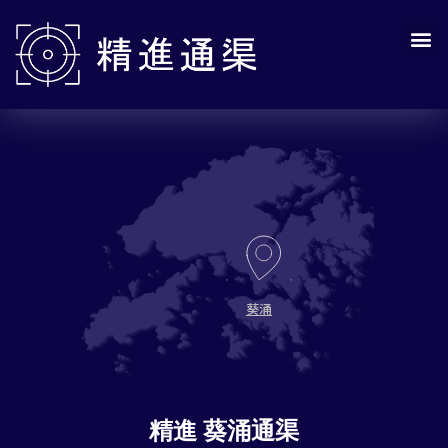
葵涌
精進 葵涌通渠